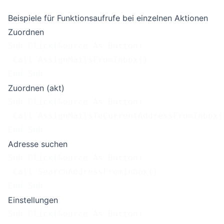
Beispiele für Funktionsaufrufe bei einzelnen Aktionen
Zuordnen
Sub Click(Source As Button)
 Call AssignMailsFromInbox()
End Sub
Zuordnen (akt)
Sub Click(Source As Button)
 Call AssignMailsToCurrentAddressFromInbox(
End Sub
Adresse suchen
Sub Click(Source As Button)
 Call SearchAddressFromInbox()
End Sub
Einstellungen
Sub Click(Source As Button)