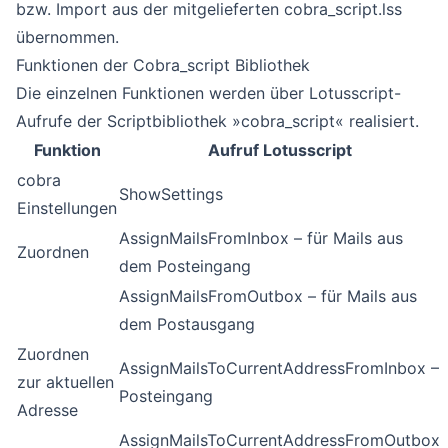
bzw. Import aus der mitgelieferten cobra_script.lss
übernommen.
Funktionen der Cobra_script Bibliothek
Die einzelnen Funktionen werden über Lotusscript-
Aufrufe der Scriptbibliothek »cobra_script« realisiert.
Funktion
Aufruf Lotusscript
cobra
ShowSettings
Einstellungen
AssignMailsFromInbox – für Mails aus
Zuordnen
dem Posteingang
AssignMailsFromOutbox – für Mails aus
dem Postausgang
Zuordnen
AssignMailsToCurrentAddressFromInbox –
zur aktuellen
Posteingang
Adresse
AssignMailsToCurrentAddressFromOutbox